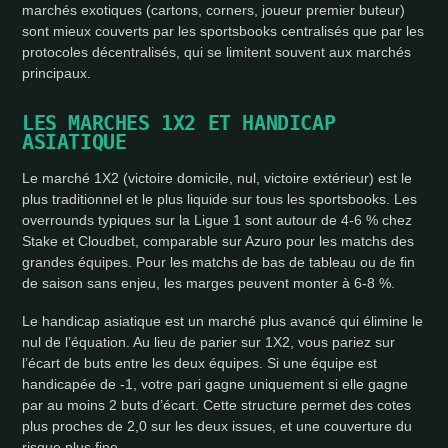
marchés exotiques (cartons, corners, joueur premier buteur)
sont mieux couverts par les sportsbooks centralisés que par les
protocoles décentralisés, qui se limitent souvent aux marchés
principaux.
LES MARCHÉS 1X2 ET HANDICAP
ASIATIQUE
Le marché 1X2 (victoire domicile, nul, victoire extérieur) est le
plus traditionnel et le plus liquide sur tous les sportsbooks. Les
overrounds typiques sur la Ligue 1 sont autour de 4-6 % chez
Stake et Cloudbet, comparable sur Azuro pour les matchs des
grandes équipes. Pour les matchs de bas de tableau ou de fin
de saison sans enjeu, les marges peuvent monter à 6-8 %.
Le handicap asiatique est un marché plus avancé qui élimine le
nul de l’équation. Au lieu de parier sur 1X2, vous pariez sur
l’écart de buts entre les deux équipes. Si une équipe est
handicapée de -1, votre pari gagne uniquement si elle gagne
par au moins 2 buts d’écart. Cette structure permet des cotes
plus proches de 2,0 sur les deux issues, et une couverture du
risque plus fine.