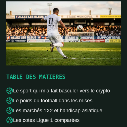
TABLE DES MATIÈRES
Le sport qui m’a fait basculer vers le crypto
Le poids du football dans les mises
Les marchés 1X2 et handicap asiatique
Les cotes Ligue 1 comparées