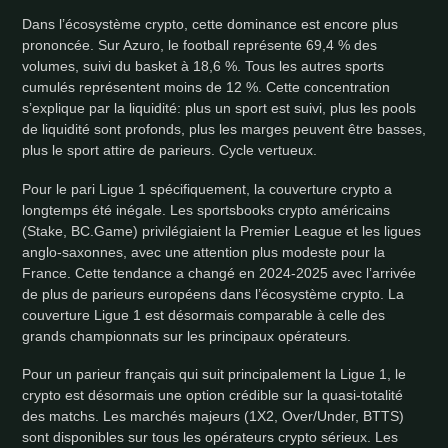
Dans l’écosystème crypto, cette dominance est encore plus
prononcée. Sur Azuro, le football représente 69,4 % des
volumes, suivi du basket à 18,6 %. Tous les autres sports
cumulés représentent moins de 12 %. Cette concentration
s’explique par la liquidité: plus un sport est suivi, plus les pools
de liquidité sont profonds, plus les marges peuvent être basses,
plus le sport attire de parieurs. Cycle vertueux.
Pour le pari Ligue 1 spécifiquement, la couverture crypto a
longtemps été inégale. Les sportsbooks crypto américains
(Stake, BC.Game) privilégiaient la Premier League et les ligues
anglo-saxonnes, avec une attention plus modeste pour la
France. Cette tendance a changé en 2024-2025 avec l’arrivée
de plus de parieurs européens dans l’écosystème crypto. La
couverture Ligue 1 est désormais comparable à celle des
grands championnats sur les principaux opérateurs.
Pour un parieur français qui suit principalement la Ligue 1, le
crypto est désormais une option crédible sur la quasi-totalité
des matchs. Les marchés majeurs (1X2, Over/Under, BTTS)
sont disponibles sur tous les opérateurs crypto sérieux. Les