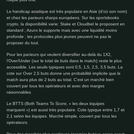
Le handicap asiatique est très populaire en Asie (d’où son nom)
et chez les parieurs sharps européens. Sur les sportsbooks
crypto, la disponibilité varie: Stake et Cloudbet le proposent en
standard ; Azuro le supporte mais avec une liquidité moins
profonde ; les protocoles plus jeunes peuvent ne pas le
proposer du tout.
Pour les parieurs qui veulent diversifier au-delà du 1X2,
l’Over/Under (sur le total de buts dans le match) reste le plus
accessible. Les seuils typiques sont 0,5, 1,5, 2,5, 3,5 buts. La
cote sur Over 2,5 buts donne une probabilité implicite que le
match aura plus de 2 buts au total. C’est un marché bien
couvert par tous les opérateurs et avec des marges
raisonnables.
Le BTTS (Both Teams To Score, « les deux équipes
marquent ») est aussi très populaire. Cote typique entre 1,7 et
2,1 selon les équipes. Marché simple, couvert par tous les
opérateurs.
Pour des marchés plus exotiques (premier buteur, score exact,