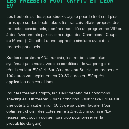
LES FREEBETS FOOT CRYPTO ET LEUR
EV
Les freebets sur les sportsbooks crypto pour le foot sont plus
rares que sur les bookmakers fiat français. Stake propose des
freebets occasionnels, généralement liés au programme VIP ou
à des événements particuliers (Ligue des Champions, Coupe
du Monde). Cloudbet a une approche similaire avec des
freebets ponctuels.
Sur les opérateurs ANJ français, les freebets sont plus
systématiques mais avec des conditions de wagering qui
réduisent leur EV réel. Sur Winamax ou Betclic, un freebet de
100 euros vaut typiquement 70-80 euros en EV après
application des conditions.
Pour les freebets crypto, la valeur dépend des conditions
spécifiques. Un freebet « sans condition » sur Stake utilisé sur
une cote 2,5 vaut environ 60 % de sa valeur faciale. Pour
optimiser, choisir des cotes entre 2,5 et 3,5 maximise l’EV
(assez haut pour valoriser, pas trop pour préserver la
probabilité de gain).