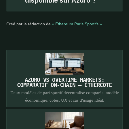
disponible sur Azuro ?
Créé par la rédaction de
« Ethereum Paris Sportifs »
.
AZURO VS OVERTIME MARKETS:
COMPARATIF ON-CHAIN — ÉTHERCOTE
Deux modèles de pari sportif décentralisé comparés: modèle
économique, cotes, UX et cas d'usage idéal.