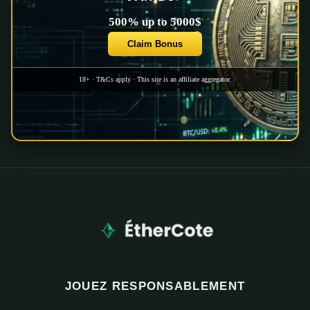
500% up to 5000$
Claim Bonus
18+ · T&Cs apply · This site is an affiliate aggregator.
JOUEZ RESPONSABLEMENT