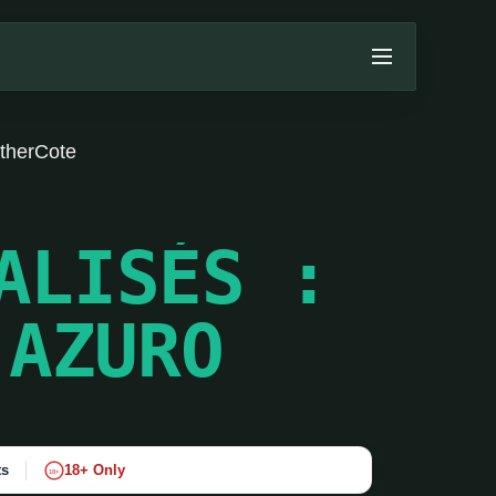
ÉtherCote
ALISÉS :
’AZURO
ts
18+ Only
18+