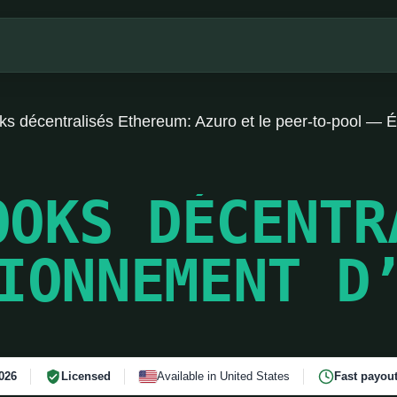
s décentralisés Ethereum: Azuro et le peer-to-pool — 
OOKS DÉCENTR
IONNEMENT D
026
Licensed
Available in United States
Fast payou