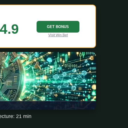
4.9
GET BONUS
Visit Win.Bet
cture: 21 min