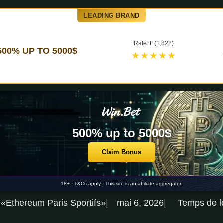
LEADING BRAND
Rate it! (1,822)
500% UP TO 5000$
★★★★★
500% up to 5000$
Claim Bonus
18+ · T&Cs apply · This site is an affiliate aggregator.
 «Ethereum Paris Sportifs»
mai 6, 2026
Temps de le