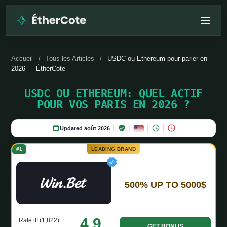
Accueil
/
Tous les Articles
/
USDC ou Ethereum pour parier en
2026 — ÉtherCote
USDC OU ETHEREUM: QUEL ACTIF
POUR VOS PARIS EN 2026 ?
Updated août 2026
18+
#1
LEADING BRAND
500% UP TO 5000$
4.9
Rate it! (1,822)
GET BONUS