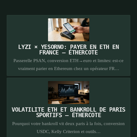
LYZI × YESORNO: PAYER EN ETH EN
FRANCE — ÉTHERCOTE
Passerelle PSAN, conversion ETH→euro et limites: est-ce
vraiment parier en Ethereum chez un opérateur FR…
VOLATILITÉ ETH ET BANKROLL DE PARIS
SPORTIFS — ÉTHERCOTE
Pourquoi votre bankroll vit deux paris à la fois, conversion
USDC, Kelly Criterion et outils…