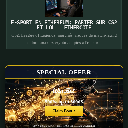
E-SPORT EN ETHEREUM: PARIER SUR CS2
ET LOL — ÉTHERCOTE
CS2, League of Legends: marchés, risques de match-fixing
et bookmakers crypto adaptés à l'e-sport.
SPECIAL OFFER
500% up to 5000$
Claim Bonus
18+ · T&Cs apply · This site is an affiliate aggregator.