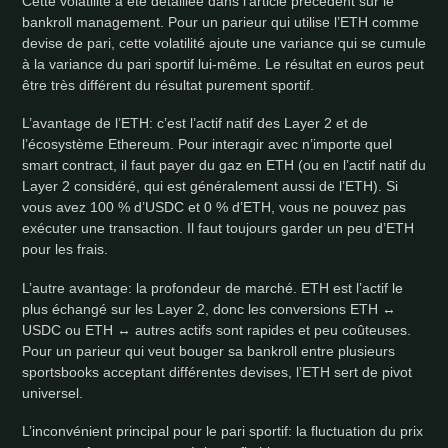
Cette volatilité a été détaillée dans l’article précédent sur le
bankroll management. Pour un parieur qui utilise l’ETH comme
devise de pari, cette volatilité ajoute une variance qui se cumule
à la variance du pari sportif lui-même. Le résultat en euros peut
être très différent du résultat purement sportif.
L’avantage de l’ETH: c’est l’actif natif des Layer 2 et de
l’écosystème Ethereum. Pour interagir avec n’importe quel
smart contract, il faut payer du gaz en ETH (ou en l’actif natif du
Layer 2 considéré, qui est généralement aussi de l’ETH). Si
vous avez 100 % d’USDC et 0 % d’ETH, vous ne pouvez pas
exécuter une transaction. Il faut toujours garder un peu d’ETH
pour les frais.
L’autre avantage: la profondeur de marché. ETH est l’actif le
plus échangé sur les Layer 2, donc les conversions ETH ↔
USDC ou ETH ↔ autres actifs sont rapides et peu coûteuses.
Pour un parieur qui veut bouger sa bankroll entre plusieurs
sportsbooks acceptant différentes devises, l’ETH sert de pivot
universel.
L’inconvénient principal pour le pari sportif: la fluctuation du prix