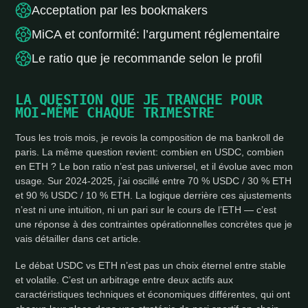
Acceptation par les bookmakers
MiCA et conformité: l’argument réglementaire
Le ratio que je recommande selon le profil
LA QUESTION QUE JE TRANCHE POUR
MOI-MÊME CHAQUE TRIMESTRE
Tous les trois mois, je revois la composition de ma bankroll de
paris. La même question revient: combien en USDC, combien
en ETH ? Le bon ratio n’est pas universel, et il évolue avec mon
usage. Sur 2024-2025, j’ai oscillé entre 70 % USDC / 30 % ETH
et 90 % USDC / 10 % ETH. La logique derrière ces ajustements
n’est ni une intuition, ni un pari sur le cours de l’ETH — c’est
une réponse à des contraintes opérationnelles concrètes que je
vais détailler dans cet article.
Le débat USDC vs ETH n’est pas un choix éternel entre stable
et volatile. C’est un arbitrage entre deux actifs aux
caractéristiques techniques et économiques différentes, qui ont