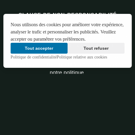
CLAUSE DE NON-RESPONSABILITÉ
Nous utilisons des cookies pour améliorer votre expérience,
Ce site contient des liens d'affiliation. Nous
analyser le trafic et personnaliser les publicités. Veuillez
pouvons recevoir une commission si vous passez
accepter ou paramétrer vos préférences.
par ces liens, sans coût supplémentaire pour vous.
Tout accepter
Tout refuser
Nous utilisons des cookies pour améliorer votre
Politique de confidentialité
Politique relative aux cookies
expérience. En restant sur le site, vous acceptez
notre politique
.
✕
JOUER MAINTENANT
500% up to 5 000 USD + 200 FS on cas
PAGES
À propos d’ÉtherCote — Crypto-Paris Analyste
Politique de cookies — ÉtherCote
Politique de confidentialité — ÉtherCote
Informations légales — ÉtherCote