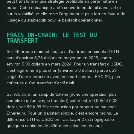
peut transformer une stratégie profitable en perte nette en
euros. Cette mécanique a été couverte en détail dans l’article
sur la volatilité, et elle reste l’argument le plus fort en faveur de
l’usage du stablecoin pour le bankroll opérationnel.
FRAIS ON-CHAIN: LE TEST DU
TRANSFERT
Sur Ethereum mainnet, les frais d’un transfert simple d’ETH
sont d’environ 3,78 dollars en moyenne en 2025, contre
environ 5,90 dollars en mars 2024. Pour un transfert d’USDC,
c’est légèrement plus cher (environ 5-8 dollars) parce qu’il
s’agit d’une interaction avec un smart contract ERC-20, plus
coûteuse qu’un transfert d’actif natif.
Sur Arbitrum, un swap de tokens (donc une opération plus
complexe qu’un simple transfert) coûte entre 0,005 et 0,03
dollar, soit 90 à 99 % de réduction par rapport au mainnet
Ethereum. Pour un transfert simple, c’est encore moins. La
différence ETH vs USDC en frais Layer 2 est négligeable —
quelques centimes de différence selon les réseaux.