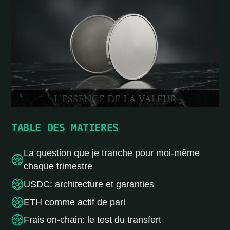
TABLE DES MATIÈRES
La question que je tranche pour moi-même
chaque trimestre
USDC: architecture et garanties
ETH comme actif de pari
Frais on-chain: le test du transfert