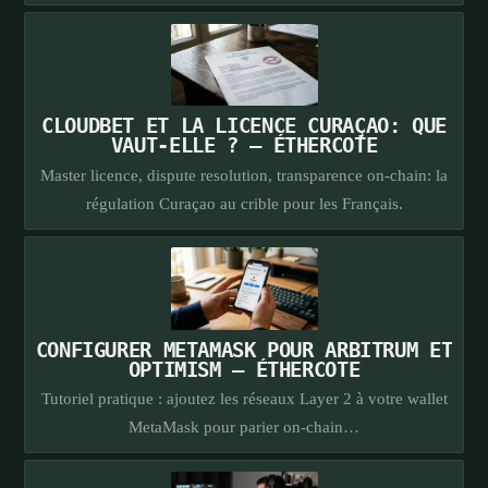
CLOUDBET ET LA LICENCE CURAÇAO: QUE
VAUT-ELLE ? — ÉTHERCOTE
Master licence, dispute resolution, transparence on-chain: la
régulation Curaçao au crible pour les Français.
CONFIGURER METAMASK POUR ARBITRUM ET
OPTIMISM — ÉTHERCOTE
Tutoriel pratique : ajoutez les réseaux Layer 2 à votre wallet
MetaMask pour parier on-chain…